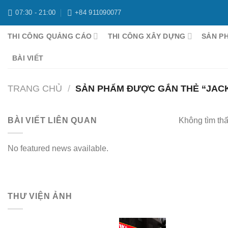
Chuyển
07:30 - 21:00
+84 911090077
đến
nội
THI CÔNG QUẢNG CÁO
THI CÔNG XÂY DỰNG
SẢN P
dung
BÀI VIẾT
TRANG CHỦ
/
SẢN PHẨM ĐƯỢC GẮN THẺ “JACK
BÀI VIẾT LIÊN QUAN
Không tìm th
No featured news available.
THƯ VIỆN ẢNH