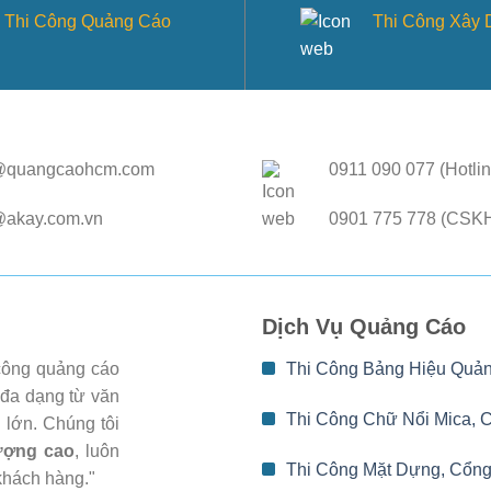
Thi Công Quảng Cáo
Thi Công Xây
@quangcaohcm.com
0911 090 077 (Hotlin
@akay.com.vn
0901 775 778 (CSK
Dịch Vụ Quảng Cáo
 công quảng cáo
Thi Công Bảng Hiệu Quả
 đa dạng từ văn
Thi Công Chữ Nổi Mica, 
 lớn. Chúng tôi
lượng cao
, luôn
Thi Công Mặt Dựng, Cổng
khách hàng."