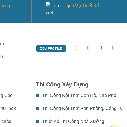
 Dựng
Dịch Vụ Thiết Kế
e)
XEM PROFILE
H)
Thi Công Xây Dựng
ng Cáo
Thi Công Nội Thất Căn Hộ, Nhà Phố
Chữ Inox
Thi Công Nội Thất Văn Phòng, Công Ty
 chào
Thiết Kế Thi Công Nhà Xưởng