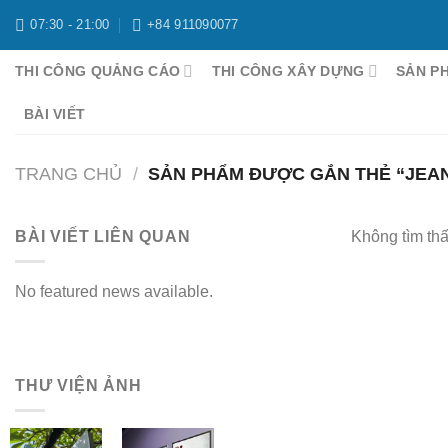
Chuyển
07:30 - 21:00
+84 911090077
đến
nội
THI CÔNG QUẢNG CÁO
THI CÔNG XÂY DỰNG
SẢN P
dung
BÀI VIẾT
TRANG CHỦ
/
SẢN PHẨM ĐƯỢC GẮN THẺ “JEA
BÀI VIẾT LIÊN QUAN
Không tìm th
No featured news available.
THƯ VIỆN ẢNH