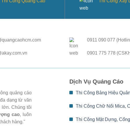
Thi Công Quảng Cáo
Thi Công Xây
@quangcaohcm.com
0911 090 077 (Hotlin
@akay.com.vn
0901 775 778 (CSK
Dịch Vụ Quảng Cáo
 công quảng cáo
Thi Công Bảng Hiệu Quả
 đa dạng từ văn
Thi Công Chữ Nổi Mica, 
 lớn. Chúng tôi
lượng cao
, luôn
Thi Công Mặt Dựng, Cổng
khách hàng."