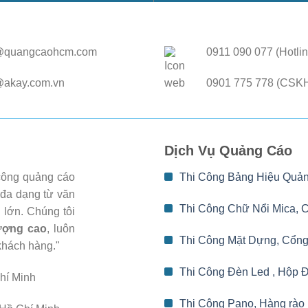
@quangcaohcm.com
0911 090 077 (Hotlin
@akay.com.vn
0901 775 778 (CSK
Dịch Vụ Quảng Cáo
 công quảng cáo
Thi Công Bảng Hiệu Quả
 đa dạng từ văn
Thi Công Chữ Nổi Mica, 
 lớn. Chúng tôi
lượng cao
, luôn
Thi Công Mặt Dựng, Cổng
khách hàng."
Thi Công Đèn Led , Hộp 
hí Minh
Thi Công Pano, Hàng rào