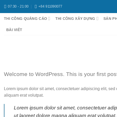
Chuyển
07:30 - 21:00
+84 911090077
đến
nội
THI CÔNG QUẢNG CÁO
THI CÔNG XÂY DỰNG
SẢN P
dung
BÀI VIẾT
Welcome to WordPress. This is your first post. 
Lorem ipsum dolor sit amet, consectetuer adipiscing elit, s
aliquam erat volutpat.
Lorem ipsum dolor sit amet, consectetuer adi
ut laoreet dolore magna aliquam erat volutpat.