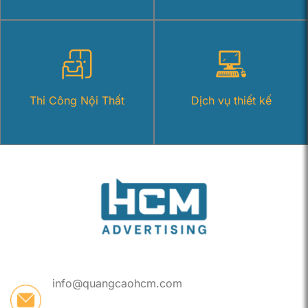
Thi Công Nội Thất
Dịch vụ thiết kế
info@quangcaohcm.com