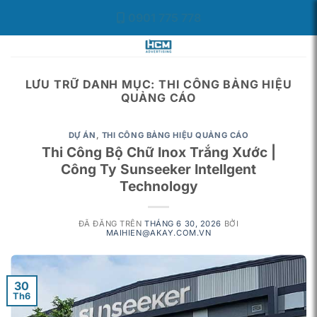
Chuyển
0901 775 778
đến
nội
dung
LƯU TRỮ DANH MỤC:
THI CÔNG BẢNG HIỆU
QUẢNG CÁO
DỰ ÁN
,
THI CÔNG BẢNG HIỆU QUẢNG CÁO
Thi Công Bộ Chữ Inox Trắng Xước |
Công Ty Sunseeker IntelIgent
Technology
ĐÃ ĐĂNG TRÊN
THÁNG 6 30, 2026
BỞI
MAIHIEN@AKAY.COM.VN
30
Th6